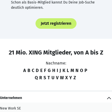
Schon als Basis-Mitglied kannst Du Deine Job-Suche
deutlich optimieren.
Jetzt registrieren
21 Mio. XING Mitglieder, von A bis Z
Nachname:
A
B
C
D
E
F
G
H
I
J
K
L
M
N
O
P
Q
R
S
T
U
V
W
X
Y
Z
Unternehmen
New Work SE