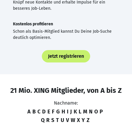
Knüpf neue Kontakte und erhalte Impulse für ein
besseres Job-Leben.
Kostenlos profitieren
Schon als Basis-Mitglied kannst Du Deine Job-Suche
deutlich optimieren.
Jetzt registrieren
21 Mio. XING Mitglieder, von A bis Z
Nachname:
A
B
C
D
E
F
G
H
I
J
K
L
M
N
O
P
Q
R
S
T
U
V
W
X
Y
Z