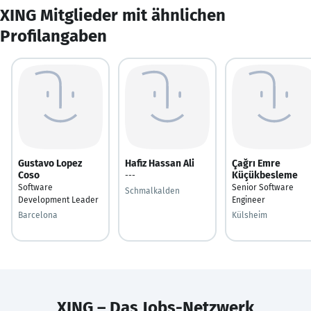
XING Mitglieder mit ähnlichen
Profilangaben
Gustavo Lopez
Hafiz Hassan Ali
Çağrı Emre
Coso
Küçükbesleme
---
Software
Senior Software
Schmalkalden
Development Leader
Engineer
Barcelona
Külsheim
XING – Das Jobs-Netzwerk