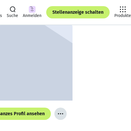
Stellenanzeige schalten
ts
Suche
Anmelden
Produkte
anzes Profil ansehen