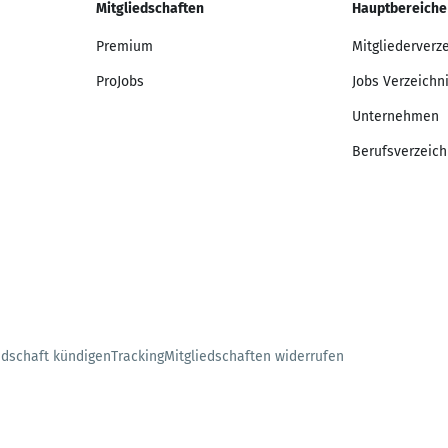
Mitgliedschaften
Hauptbereiche
Premium
Mitgliederverz
ProJobs
Jobs Verzeichn
Unternehmen
Berufsverzeich
edschaft kündigen
Tracking
Mitgliedschaften widerrufen