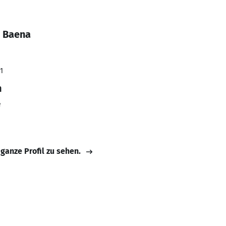
a Baena
1
n
e
 ganze Profil zu sehen.