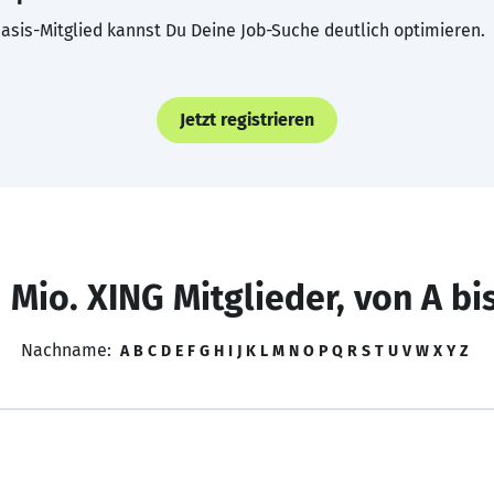
asis-Mitglied kannst Du Deine Job-Suche deutlich optimieren.
Jetzt registrieren
 Mio. XING Mitglieder, von A bi
Nachname:
A
B
C
D
E
F
G
H
I
J
K
L
M
N
O
P
Q
R
S
T
U
V
W
X
Y
Z