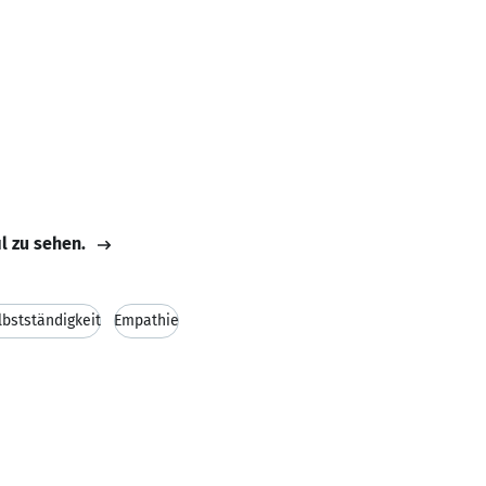
il zu sehen.
lbstständigkeit
Empathie