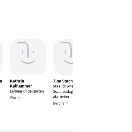
n
Kathrin
Tina Stach
Jennifer
Kalhammer
Konigorski
Staalich anerkannte
Leitung Kindergarten
---
Sozialpädagogin/Sozi
alarbeiterin
Wörthsee
Kirchlengern
Bergheim