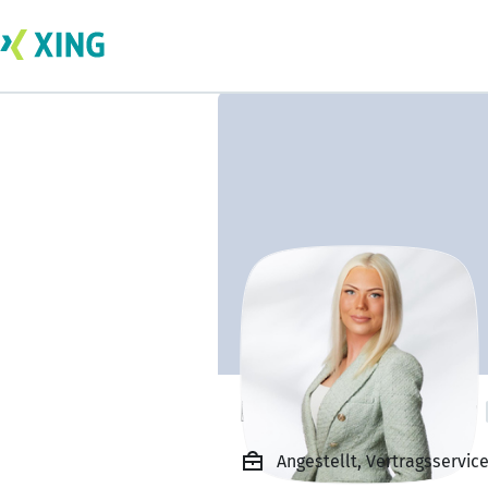
Hanna Siggelkow
Angestellt, Vertragsservic