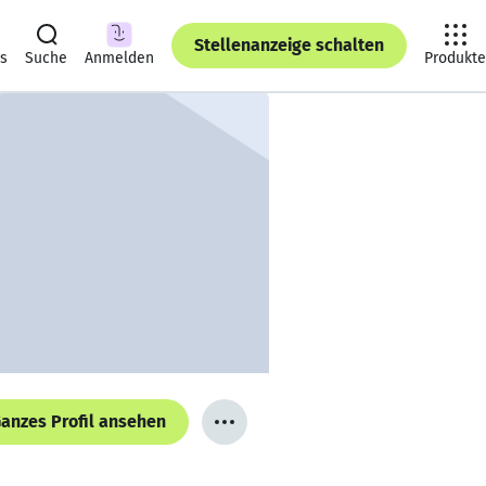
Stellenanzeige schalten
ts
Suche
Anmelden
Produkte
anzes Profil ansehen