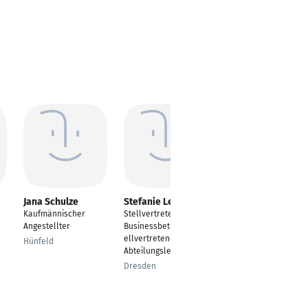
Jana Schulze
Stefanie Leiser
Karin Rudolph
Kaufmännischer
Stellvertretende
Sachbearbeiter,
Angestellter
Businessbetreuung,St
Auftragsabwicklung
ellvertretende
Hünfeld
Grafstal
Abteilungsleitung
Dresden