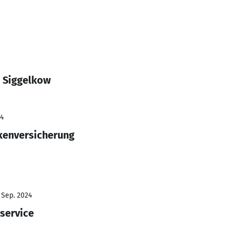
 Siggelkow
24
kenversicherung
 Sep. 2024
service