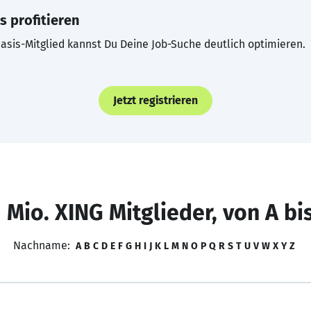
s profitieren
asis-Mitglied kannst Du Deine Job-Suche deutlich optimieren.
Jetzt registrieren
 Mio. XING Mitglieder, von A bi
Nachname:
A
B
C
D
E
F
G
H
I
J
K
L
M
N
O
P
Q
R
S
T
U
V
W
X
Y
Z