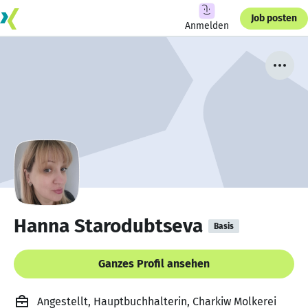
Job posten
Anmelden
Hanna Starodubtseva
Basis
Ganzes Profil ansehen
Angestellt, Hauptbuchhalterin, Charkiw Molkerei