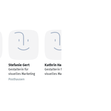
Stefanie Gert
Kathrin Hanzig
Christina
Beckmann
Gestalterin für
Gestalterin für
Gestalterin für
visuelles Marketing
visuelles Marketing
,
visuelles Marketing
Posthausen
Bielefeld