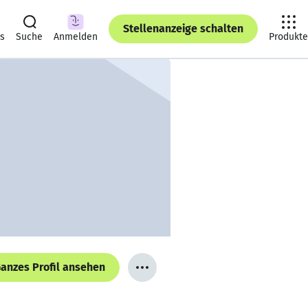
Stellenanzeige schalten
ts
Suche
Anmelden
Produkte
anzes Profil ansehen