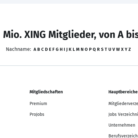
 Mio. XING Mitglieder, von A bi
Nachname:
A
B
C
D
E
F
G
H
I
J
K
L
M
N
O
P
Q
R
S
T
U
V
W
X
Y
Z
Mitgliedschaften
Hauptbereiche
Premium
Mitgliederverz
ProJobs
Jobs Verzeichn
Unternehmen
Berufsverzeich