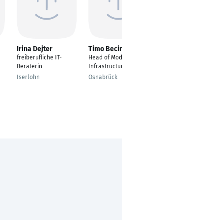
Irina Dejter
Timo Becirovic
Vera Boos
freiberufliche IT-
Head of Modern
Geschäftsführung
Beraterin
Infrastructure
Freising
Iserlohn
Osnabrück