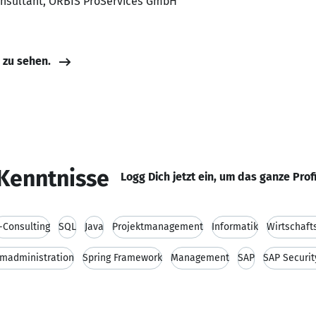
Consultant, ORBIS ProServices GmbH
e zu sehen.
Kenntnisse
Logg Dich jetzt ein, um das ganze Prof
T-Consulting
SQL
Java
Projektmanagement
Informatik
Wirtschaft
madministration
Spring Framework
Management
SAP
SAP Securit