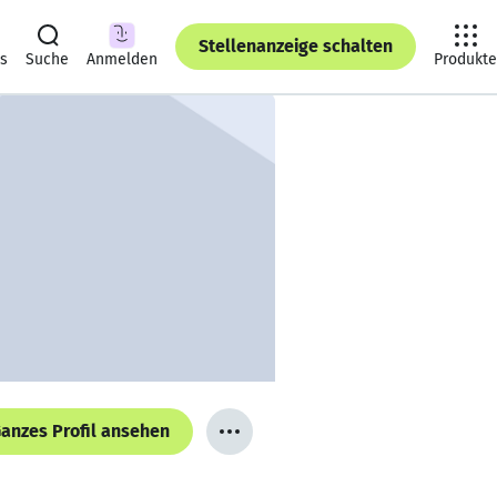
Stellenanzeige schalten
ts
Suche
Anmelden
Produkte
anzes Profil ansehen