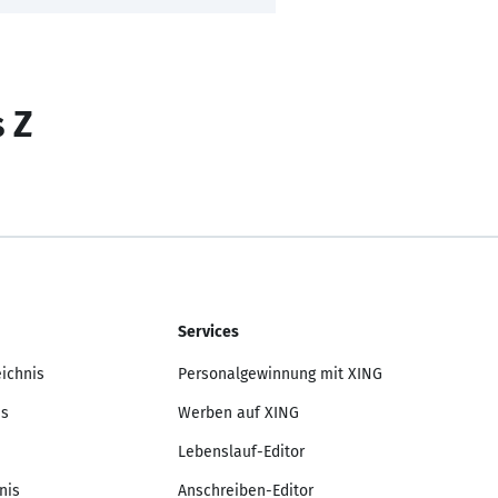
s Z
Services
eichnis
Personalgewinnung mit XING
is
Werben auf XING
Lebenslauf-Editor
nis
Anschreiben-Editor