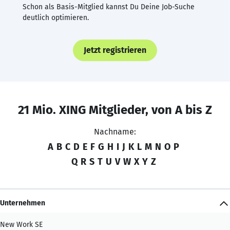
Schon als Basis-Mitglied kannst Du Deine Job-Suche
deutlich optimieren.
Jetzt registrieren
21 Mio. XING Mitglieder, von A bis Z
Nachname:
A
B
C
D
E
F
G
H
I
J
K
L
M
N
O
P
Q
R
S
T
U
V
W
X
Y
Z
Unternehmen
New Work SE