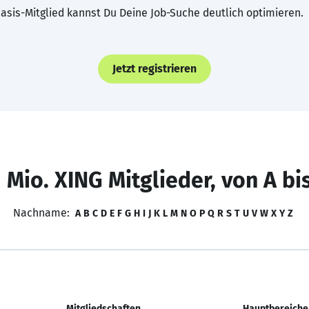
asis-Mitglied kannst Du Deine Job-Suche deutlich optimieren.
Jetzt registrieren
 Mio. XING Mitglieder, von A bi
Nachname:
A
B
C
D
E
F
G
H
I
J
K
L
M
N
O
P
Q
R
S
T
U
V
W
X
Y
Z
Mitgliedschaften
Hauptbereiche