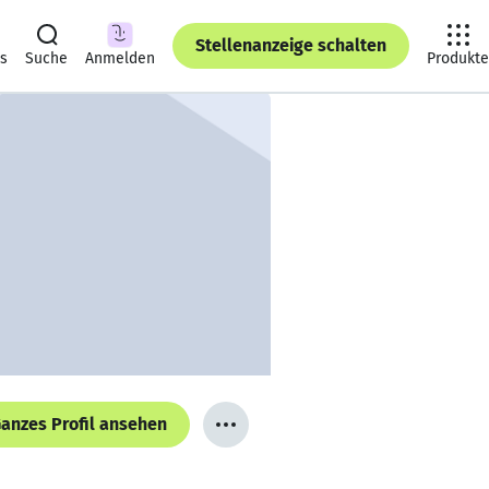
Stellenanzeige schalten
ts
Suche
Anmelden
Produkte
anzes Profil ansehen