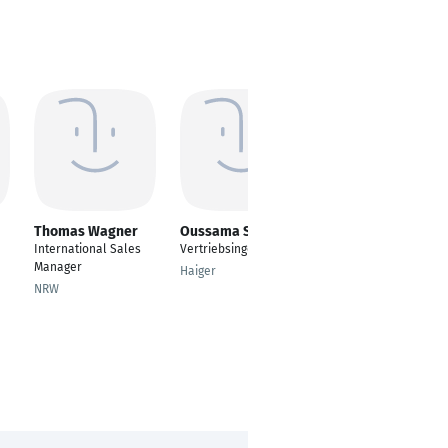
Thomas Wagner
Oussama Sabsabi
Nico Luigi Brehm
International Sales
Vertriebsingenieur
Kaufmännischer
Manager
Angestellter
Haiger
NRW
Darmstadt