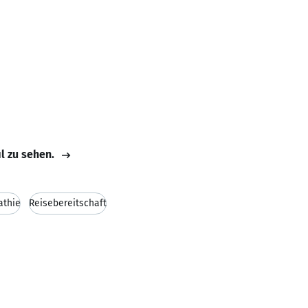
il zu sehen.
thie
Reisebereitschaft