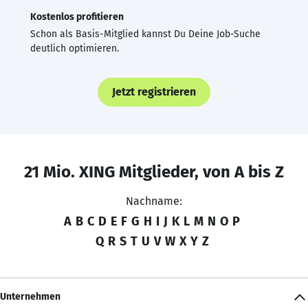
Kostenlos profitieren
Schon als Basis-Mitglied kannst Du Deine Job-Suche
deutlich optimieren.
Jetzt registrieren
21 Mio. XING Mitglieder, von A bis Z
Nachname:
A
B
C
D
E
F
G
H
I
J
K
L
M
N
O
P
Q
R
S
T
U
V
W
X
Y
Z
Unternehmen