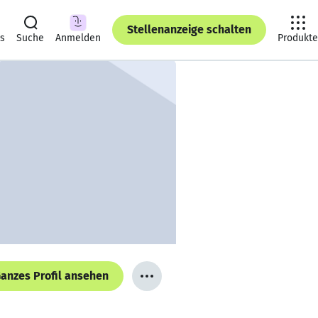
Stellenanzeige schalten
ts
Suche
Anmelden
Produkte
anzes Profil ansehen