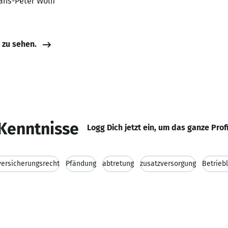
ans-Peter Wolff
e zu sehen.
Kenntnisse
Logg Dich jetzt ein, um das ganze Prof
versicherungsrecht
Pfändung
abtretung
zusatzversorgung
Betrieb