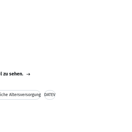
il zu sehen.
liche Altersversorgung
DATEV