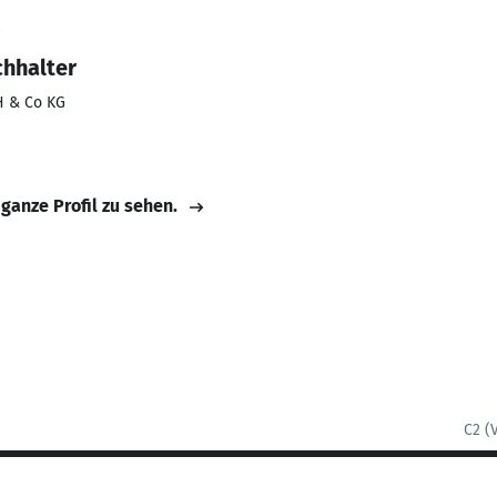
8
chhalter
H & Co KG
 ganze Profil zu sehen.
C2 (