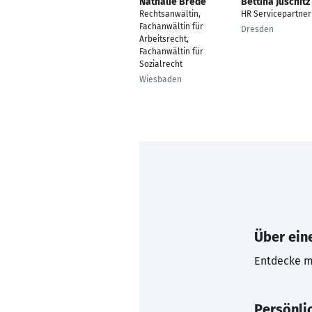
Nathalie Brede
Bettina Juschitz
Rechtsanwältin,
HR Servicepartner 
Fachanwältin für
Dresden
Arbeitsrecht,
Fachanwältin für
Sozialrecht
Wiesbaden
Über eine
Entdecke mi
Persönli