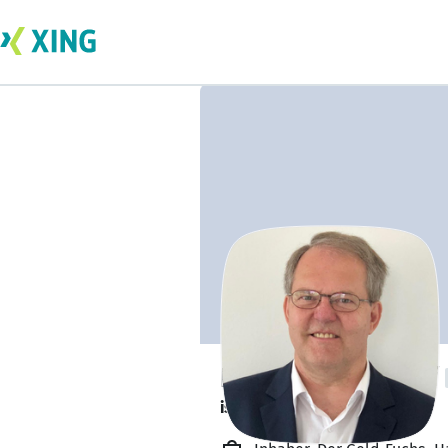
Hans-Peter Wolff
ist offen für Projekte. 🔎