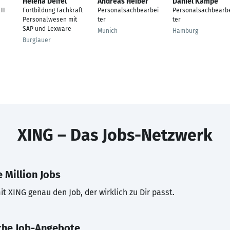
Helena Deifel
Andreas Heiber
Daniel Kampe
II
Fortbildung Fachkraft
Personalsachbearbei
Personalsachbearb
Personalwesen mit
ter
ter
SAP und Lexware
Munich
Hamburg
Burglauer
XING – Das Jobs-Netzwerk
 Million Jobs
t XING genau den Job, der wirklich zu Dir passt.
che Job-Angebote