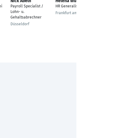
Nick Abeln
Helena Wurm
Rukiye Kent
ei
Payroll Specialist /
HR Generalist
Payroll - & HR
Lohn- u.
Services /
Frankfurt am Main
Gehaltsabrechner
Interimsmanagement
/ Consulting/ Gesch. -
Düsseldorf
Inh.
Hessen