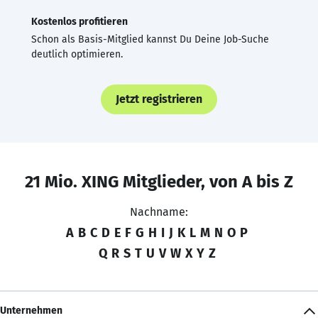
Kostenlos profitieren
Schon als Basis-Mitglied kannst Du Deine Job-Suche
deutlich optimieren.
Jetzt registrieren
21 Mio. XING Mitglieder, von A bis Z
Nachname:
A
B
C
D
E
F
G
H
I
J
K
L
M
N
O
P
Q
R
S
T
U
V
W
X
Y
Z
Unternehmen