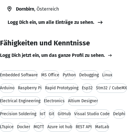
Dornbirn
, Österreich
Logg Dich ein, um alle Einträge zu sehen.
Fähigkeiten und Kenntnisse
Logg Dich jetzt ein, um das ganze Profil zu sehen.
Embedded Software
MS Office
Python
Debugging
Linux
Arduino
Raspberry Pi
Rapid Prototyping
Esp32
Stm32 / CubeMX
Electrical Engineering
Electronics
Altium Designer
Precision Soldering
IoT
Git
GitHub
Visual Studio Code
Delphi
LTspice
Docker
MQTT
Azure iot hub
REST API
MatLab