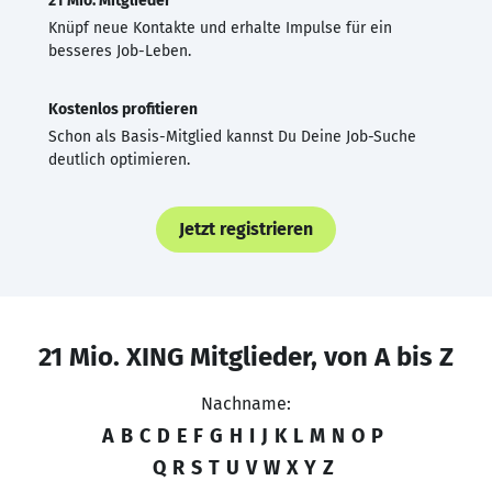
21 Mio. Mitglieder
Knüpf neue Kontakte und erhalte Impulse für ein
besseres Job-Leben.
Kostenlos profitieren
Schon als Basis-Mitglied kannst Du Deine Job-Suche
deutlich optimieren.
Jetzt registrieren
21 Mio. XING Mitglieder, von A bis Z
Nachname:
A
B
C
D
E
F
G
H
I
J
K
L
M
N
O
P
Q
R
S
T
U
V
W
X
Y
Z