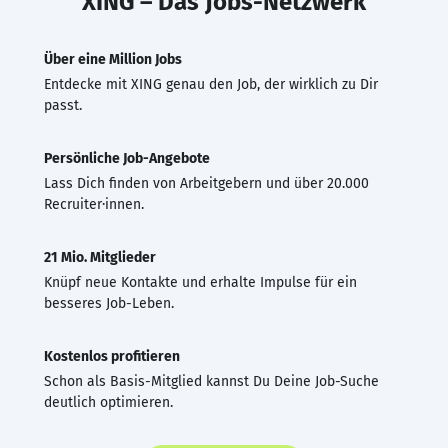
XING – Das Jobs-Netzwerk
Über eine Million Jobs
Entdecke mit XING genau den Job, der wirklich zu Dir
passt.
Persönliche Job-Angebote
Lass Dich finden von Arbeitgebern und über 20.000
Recruiter·innen.
21 Mio. Mitglieder
Knüpf neue Kontakte und erhalte Impulse für ein
besseres Job-Leben.
Kostenlos profitieren
Schon als Basis-Mitglied kannst Du Deine Job-Suche
deutlich optimieren.