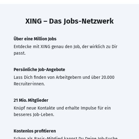
XING – Das Jobs-Netzwerk
Über eine Million Jobs
Entdecke mit XING genau den Job, der wirklich zu Dir
passt.
Persönliche Job-Angebote
Lass Dich finden von Arbeitgebern und über 20.000
Recruiter·innen.
21 Mio. Mitglieder
Knüpf neue Kontakte und erhalte Impulse für ein
besseres Job-Leben.
Kostenlos profitieren
Schon als Basis-Mitglied kannst Du Deine Job-Suche