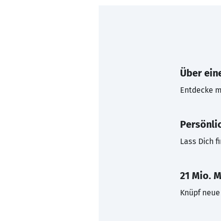
Über eine
Entdecke mi
Persönli
Lass Dich f
21 Mio. M
Knüpf neue 