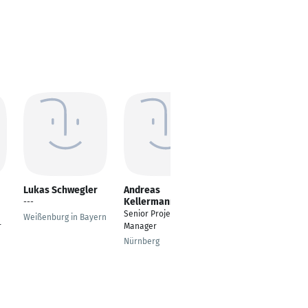
Lukas Schwegler
Andreas
Dominik Uebel
Kellermann
---
Geschäftsführer
Senior Project
Weißenburg in Bayern
Schweppenhausen
r
Manager
Nürnberg