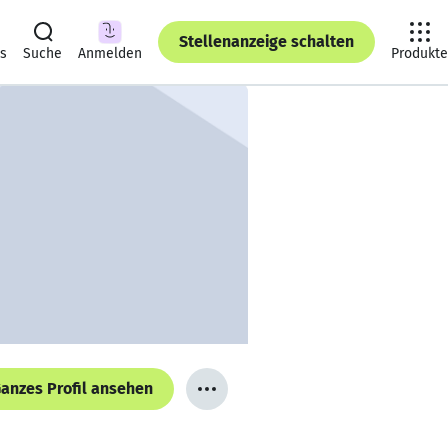
Stellenanzeige schalten
ts
Suche
Anmelden
Produkte
anzes Profil ansehen