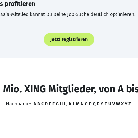
s profitieren
asis-Mitglied kannst Du Deine Job-Suche deutlich optimieren.
Jetzt registrieren
 Mio. XING Mitglieder, von A bi
Nachname:
A
B
C
D
E
F
G
H
I
J
K
L
M
N
O
P
Q
R
S
T
U
V
W
X
Y
Z