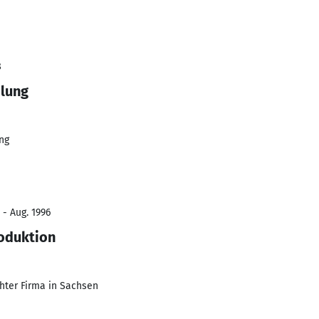
8
ilung
ng
 - Aug. 1996
oduktion
chter Firma in Sachsen