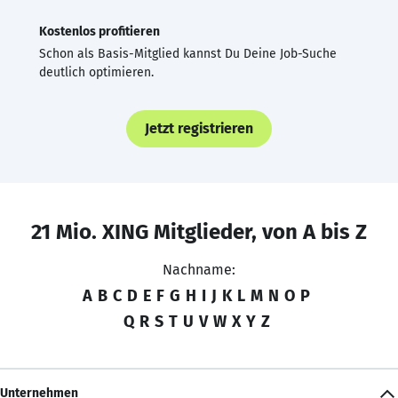
Kostenlos profitieren
Schon als Basis-Mitglied kannst Du Deine Job-Suche
deutlich optimieren.
Jetzt registrieren
21 Mio. XING Mitglieder, von A bis Z
Nachname:
A
B
C
D
E
F
G
H
I
J
K
L
M
N
O
P
Q
R
S
T
U
V
W
X
Y
Z
Unternehmen