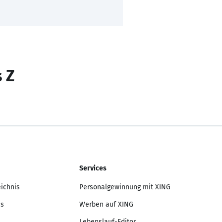
s Z
Services
eichnis
Personalgewinnung mit XING
is
Werben auf XING
Lebenslauf-Editor