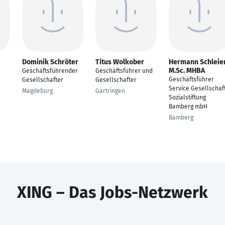
Dominik Schröter
Titus Wolkober
Hermann Schleie
M.Sc. MHBA
Geschäftsführender
Geschäftsführer und
Geschäftsführer
Gesellschafter
Gesellschafter
Service Gesellschaf
Magdeburg
Gärtringen
Sozialstiftung
Bamberg mbH
Bamberg
XING – Das Jobs-Netzwerk