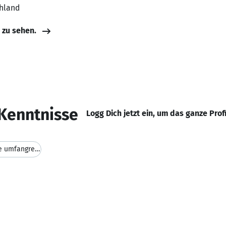
chland
e zu sehen.
Kenntnisse
Logg Dich jetzt ein, um das ganze Prof
über unser Portal www.spielmaterial.de umfangreich