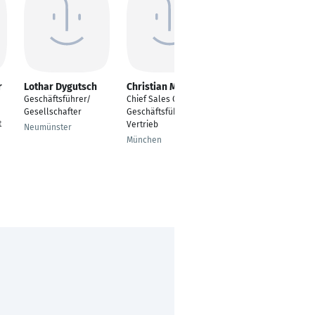
r
Lothar Dygutsch
Christian Maerzke
Rudolf Zinell
Geschäftsführer/
Chief Sales Officer |
Co-Founder,
Gesellschafter
Geschäftsführer
Geschäftsführer
t
Vertrieb
Neumünster
Wien
München