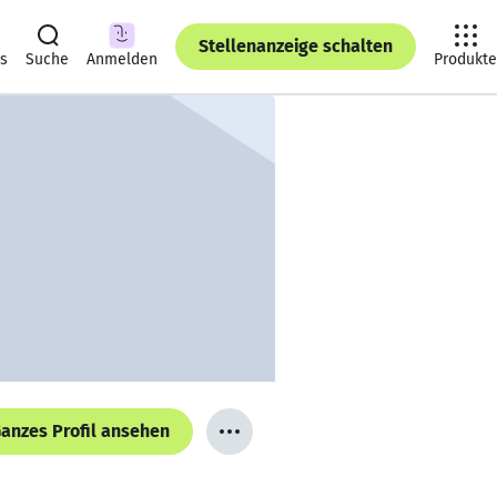
Stellenanzeige schalten
ts
Suche
Anmelden
Produkte
anzes Profil ansehen