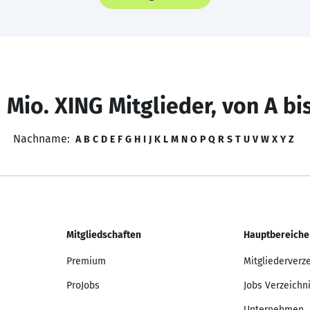
 Mio. XING Mitglieder, von A bi
Nachname:
A
B
C
D
E
F
G
H
I
J
K
L
M
N
O
P
Q
R
S
T
U
V
W
X
Y
Z
Mitgliedschaften
Hauptbereiche
Premium
Mitgliederverz
ProJobs
Jobs Verzeichn
Unternehmen