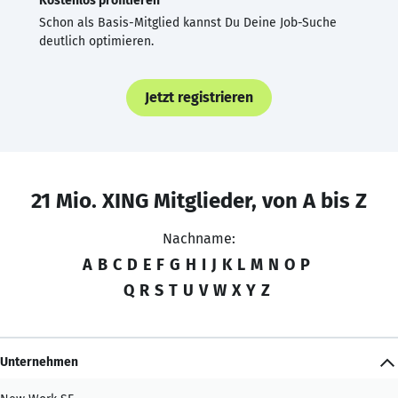
Kostenlos profitieren
Schon als Basis-Mitglied kannst Du Deine Job-Suche
deutlich optimieren.
Jetzt registrieren
21 Mio. XING Mitglieder, von A bis Z
Nachname:
A
B
C
D
E
F
G
H
I
J
K
L
M
N
O
P
Q
R
S
T
U
V
W
X
Y
Z
Unternehmen