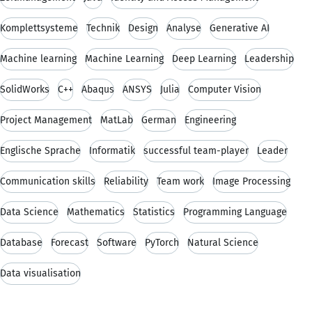
Komplettsysteme
Technik
Design
Analyse
Generative AI
Machine learning
Machine Learning
Deep Learning
Leadership
SolidWorks
C++
Abaqus
ANSYS
Julia
Computer Vision
Project Management
MatLab
German
Engineering
Englische Sprache
Informatik
successful team-player
Leader
Communication skills
Reliability
Team work
Image Processing
Data Science
Mathematics
Statistics
Programming Language
Database
Forecast
Software
PyTorch
Natural Science
Data visualisation