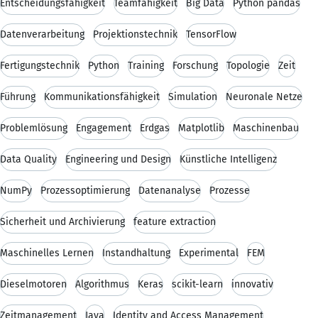
Entscheidungsfähigkeit
Teamfähigkeit
Big Data
Python pandas
Datenverarbeitung
Projektionstechnik
TensorFlow
Fertigungstechnik
Python
Training
Forschung
Topologie
Zeit
Führung
Kommunikationsfähigkeit
Simulation
Neuronale Netze
Problemlösung
Engagement
Erdgas
Matplotlib
Maschinenbau
Data Quality
Engineering und Design
Künstliche Intelligenz
NumPy
Prozessoptimierung
Datenanalyse
Prozesse
Sicherheit und Archivierung
feature extraction
Maschinelles Lernen
Instandhaltung
Experimental
FEM
Dieselmotoren
Algorithmus
Keras
scikit-learn
innovativ
Zeitmanagement
Java
Identity and Access Management