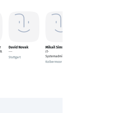
r
David Novak
Mikail Simsek
Lucas Neto Kübler
ft
---
IT-
Systemadministrator
Systemadministrator
VDI
Stuttgart
Kolbermoor
Karlsruhe