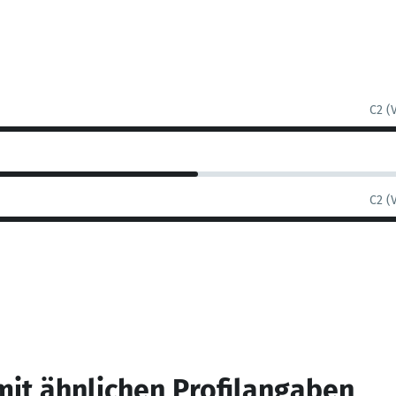
C2 (
C2 (
mit ähnlichen Profilangaben