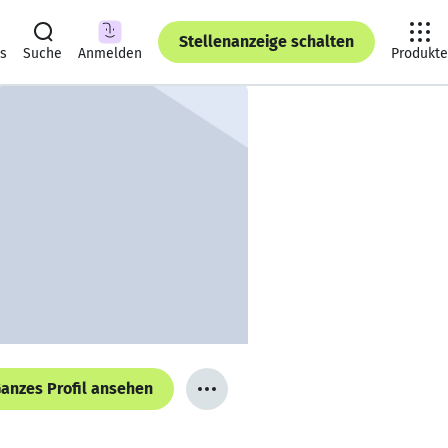
Stellenanzeige schalten
ts
Suche
Anmelden
Produkte
anzes Profil ansehen