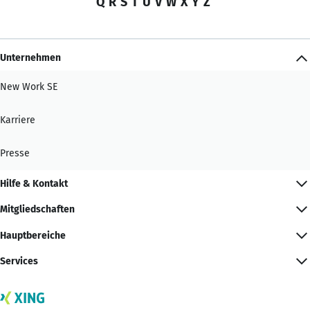
Q
R
S
T
U
V
W
X
Y
Z
Unternehmen
New Work SE
Karriere
Presse
Hilfe & Kontakt
Mitgliedschaften
Hauptbereiche
Services