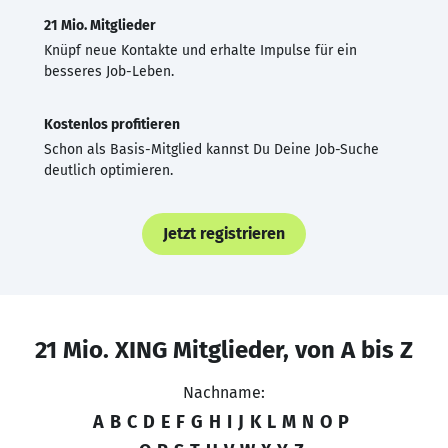
21 Mio. Mitglieder
Knüpf neue Kontakte und erhalte Impulse für ein
besseres Job-Leben.
Kostenlos profitieren
Schon als Basis-Mitglied kannst Du Deine Job-Suche
deutlich optimieren.
Jetzt registrieren
21 Mio. XING Mitglieder, von A bis Z
Nachname:
A
B
C
D
E
F
G
H
I
J
K
L
M
N
O
P