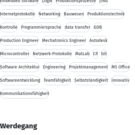
Embedded Software
Logik
Produktionsprozesse
JTAG
Internetprotokolle
Networking
Bauwesen
Produktionstechnik
Kontrolle
Programmiersprache
data transfer
GDB
Production Engineer
Mechatronics Engineer
Autodesk
Microcontroller
Netzwerk-Protokolle
MatLab
C#
Git
Software Architektur
Engineering
Projektmanagement
MS Office
Softwareentwicklung
Teamfähigkeit
Selbstständigkeit
innovativ
Kommunikationsfähigkeit
Werdegang