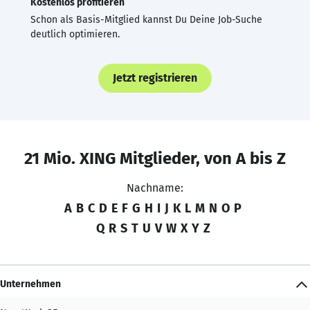
Kostenlos profitieren
Schon als Basis-Mitglied kannst Du Deine Job-Suche
deutlich optimieren.
Jetzt registrieren
21 Mio. XING Mitglieder, von A bis Z
Nachname:
A
B
C
D
E
F
G
H
I
J
K
L
M
N
O
P
Q
R
S
T
U
V
W
X
Y
Z
Unternehmen