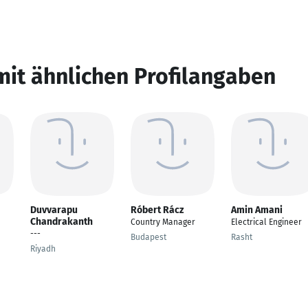
mit ähnlichen Profilangaben
Duvvarapu
Róbert Rácz
Amin Amani
Chandrakanth
Country Manager
Electrical Engineer
---
Budapest
Rasht
Riyadh