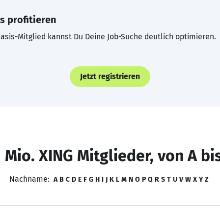
s profitieren
asis-Mitglied kannst Du Deine Job-Suche deutlich optimieren.
Jetzt registrieren
 Mio. XING Mitglieder, von A bi
Nachname:
A
B
C
D
E
F
G
H
I
J
K
L
M
N
O
P
Q
R
S
T
U
V
W
X
Y
Z