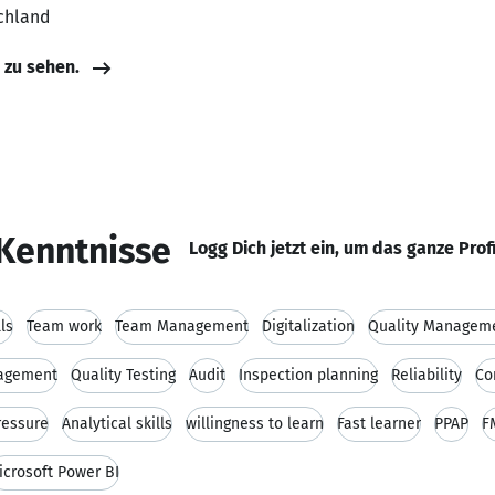
chland
e zu sehen.
Kenntnisse
Logg Dich jetzt ein, um das ganze Prof
ls
Team work
Team Management
Digitalization
Quality Managem
agement
Quality Testing
Audit
Inspection planning
Reliability
Co
ressure
Analytical skills
willingness to learn
Fast learner
PPAP
F
icrosoft Power BI