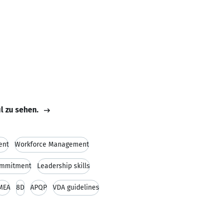
il zu sehen.
ent
Workforce Management
mmitment
Leadership skills
MEA
8D
APQP
VDA guidelines