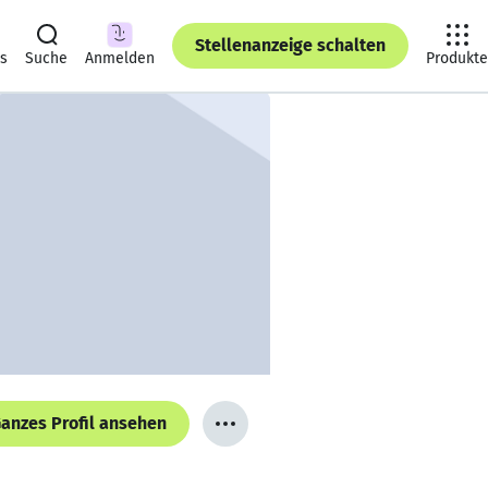
Stellenanzeige schalten
ts
Suche
Anmelden
Produkte
anzes Profil ansehen