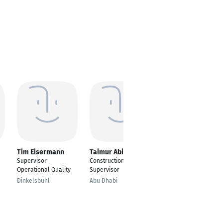
Tim Eisermann
Taimur Abid
Ahmed Irshad
Supervisor
Construction Site
Management Trainee
Operational Quality
Supervisor
Hamburg
Dinkelsbühl
Abu Dhabi