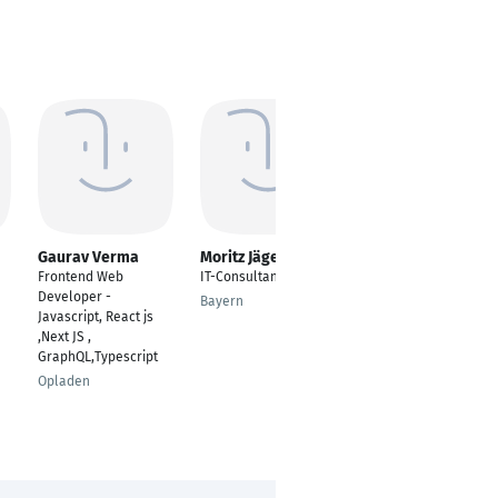
Gaurav Verma
Moritz Jäger
Henri Podolski
Frontend Web
IT-Consultant
Lead Web Developer
Developer -
Bayern
Berlin
Javascript, React js
,Next JS ,
GraphQL,Typescript
Opladen