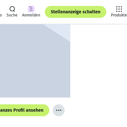
Stellenanzeige schalten
ts
Suche
Anmelden
Produkte
anzes Profil ansehen