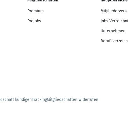
Mitgliedschaften
Hauptbereiche
Premium
Mitgliederverz
ProJobs
Jobs Verzeichn
Unternehmen
Berufsverzeich
edschaft kündigen
Tracking
Mitgliedschaften widerrufen