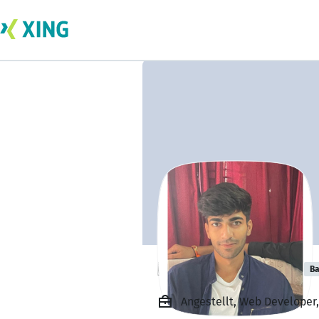
Harshit Gautam
Ba
Angestellt, Web Developer