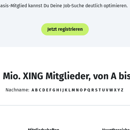
asis-Mitglied kannst Du Deine Job-Suche deutlich optimieren.
Jetzt registrieren
 Mio. XING Mitglieder, von A bi
Nachname:
A
B
C
D
E
F
G
H
I
J
K
L
M
N
O
P
Q
R
S
T
U
V
W
X
Y
Z