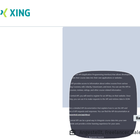
Harshit Gautam
Ba
Angestellt, Freelancer, Sa