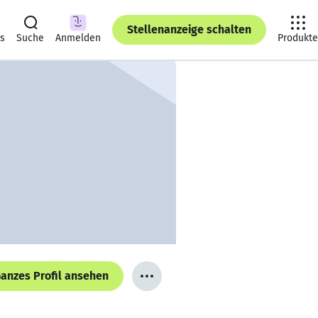
Stellenanzeige schalten
ts
Suche
Anmelden
Produkte
anzes Profil ansehen