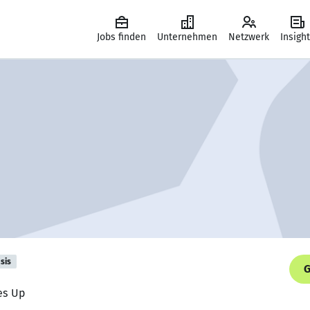
Jobs finden
Unternehmen
Netzwerk
Insigh
sis
G
les Up