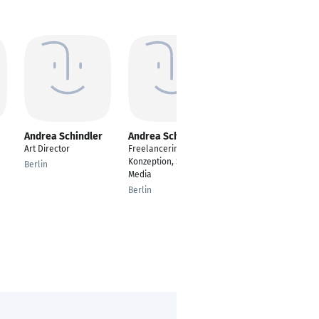
Andrea Schindler
Andrea Schmidt
jihane mleza
Art Director
Freelancerin Text,
Freelancer
Konzeption, Social
Berlin
Rabat
Media
Berlin