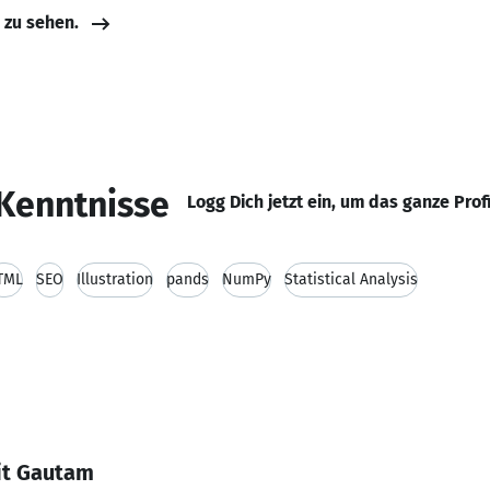
e zu sehen.
Kenntnisse
Logg Dich jetzt ein, um das ganze Prof
TML
SEO
Illustration
pands
NumPy
Statistical Analysis
it Gautam