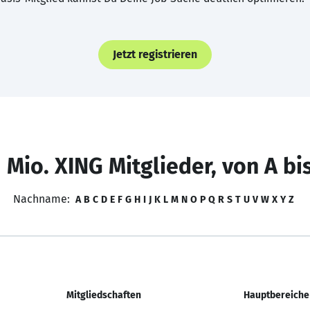
Jetzt registrieren
 Mio. XING Mitglieder, von A bi
Nachname:
A
B
C
D
E
F
G
H
I
J
K
L
M
N
O
P
Q
R
S
T
U
V
W
X
Y
Z
Mitgliedschaften
Hauptbereiche