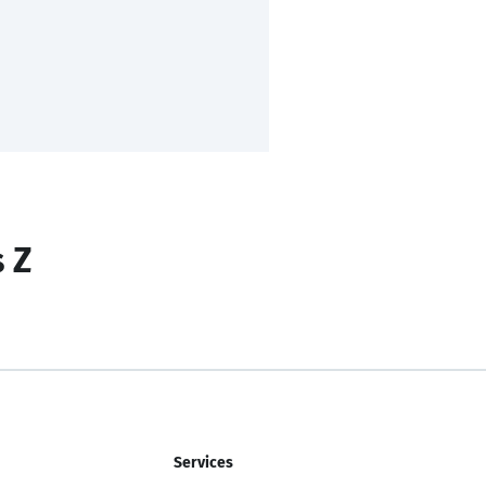
s Z
Services