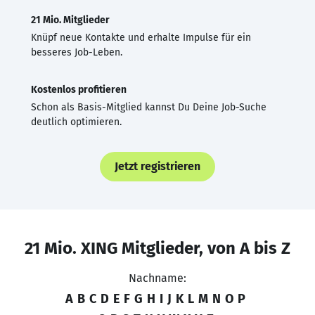
21 Mio. Mitglieder
Knüpf neue Kontakte und erhalte Impulse für ein
besseres Job-Leben.
Kostenlos profitieren
Schon als Basis-Mitglied kannst Du Deine Job-Suche
deutlich optimieren.
Jetzt registrieren
21 Mio. XING Mitglieder, von A bis Z
Nachname:
A
B
C
D
E
F
G
H
I
J
K
L
M
N
O
P