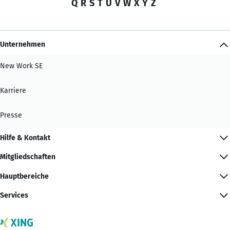
Q
R
S
T
U
V
W
X
Y
Z
Unternehmen
New Work SE
Karriere
Presse
Hilfe & Kontakt
Mitgliedschaften
Hauptbereiche
Services