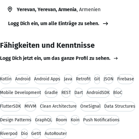
Yerevan, Yerevan, Armenia
, Armenien
Logg Dich ein, um alle Einträge zu sehen.
Fähigkeiten und Kenntnisse
Logg Dich jetzt ein, um das ganze Profil zu sehen.
Kotlin
Android
Android Apps
Java
Retrofit
Git
JSON
Firebase
Mobile Development
Gradle
REST
Dart
AndroidSDK
BloC
FlutterSDK
MVVM
Clean Architecture
OneSignal
Data Structures
Design Patterns
GraphQL
Room
Koin
Push Notifications
Riverpod
Dio
GetIt
AutoRouter