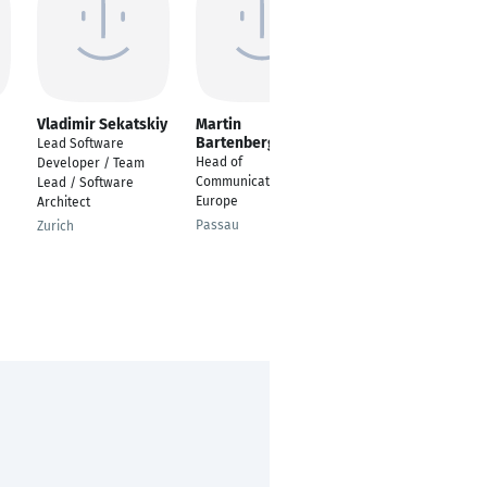
Vladimir Sekatskiy
Martin
Manohara Naidu
Bartenberger
Guntreddi
Lead Software
Head of
Lead Software
Developer / Team
Communications
Engineer
Lead / Software
Europe
Architect
Frankfurt am Main
Passau
Zurich