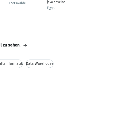
java develoepr
Eberswalde
Frankfurt am Main
Egypt
il zu sehen.
aftsinformatik
Data Warehouse