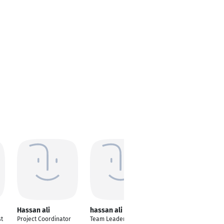
Hassan ali
hassan ali
Hassan Ali
st
Project Coordinator
Team Leader Senior
M.Sc.