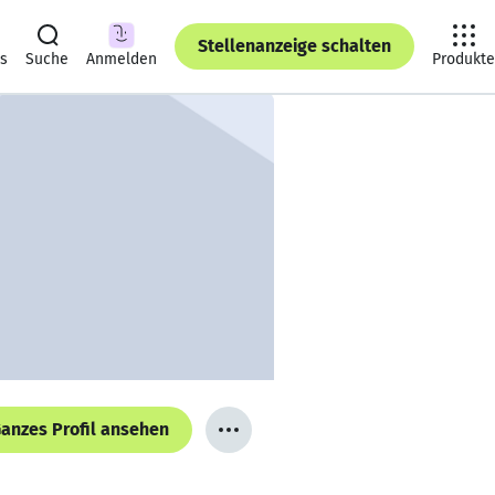
Stellenanzeige schalten
ts
Suche
Anmelden
Produkte
anzes Profil ansehen