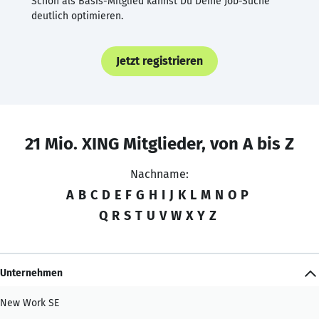
Schon als Basis-Mitglied kannst Du Deine Job-Suche
deutlich optimieren.
Jetzt registrieren
21 Mio. XING Mitglieder, von A bis Z
Nachname:
A
B
C
D
E
F
G
H
I
J
K
L
M
N
O
P
Q
R
S
T
U
V
W
X
Y
Z
Unternehmen
New Work SE