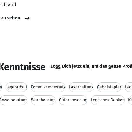
tschland
e zu sehen.
Kenntnisse
Logg Dich jetzt ein, um das ganze Prof
en
Lagerarbeit
Kommissionierung
Lagerhaltung
Gabelstapler
Lad
Sozialberatung
Warehousing
Güterumschlag
Logisches Denken
Ko