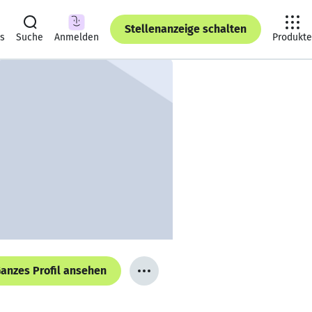
Stellenanzeige schalten
ts
Suche
Anmelden
Produkte
anzes Profil ansehen