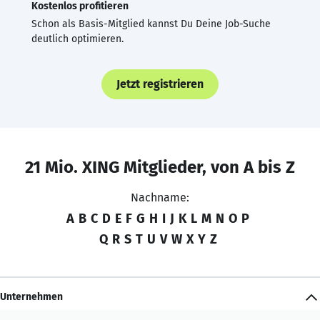
Kostenlos profitieren
Schon als Basis-Mitglied kannst Du Deine Job-Suche
deutlich optimieren.
Jetzt registrieren
21 Mio. XING Mitglieder, von A bis Z
Nachname:
A
B
C
D
E
F
G
H
I
J
K
L
M
N
O
P
Q
R
S
T
U
V
W
X
Y
Z
Unternehmen