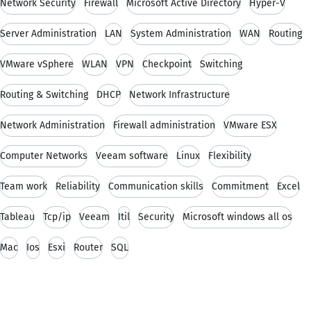
Network Security
Firewall
Microsoft Active Directory
Hyper-V
Server Administration
LAN
System Administration
WAN
Routing
VMware vSphere
WLAN
VPN
Checkpoint
Switching
Routing & Switching
DHCP
Network Infrastructure
Network Administration
Firewall administration
VMware ESX
Computer Networks
Veeam software
Linux
Flexibility
Team work
Reliability
Communication skills
Commitment
Excel
Tableau
Tcp/ip
Veeam
Itil
Security
Microsoft windows all os
Mac
Ios
Esxi
Router
SQL