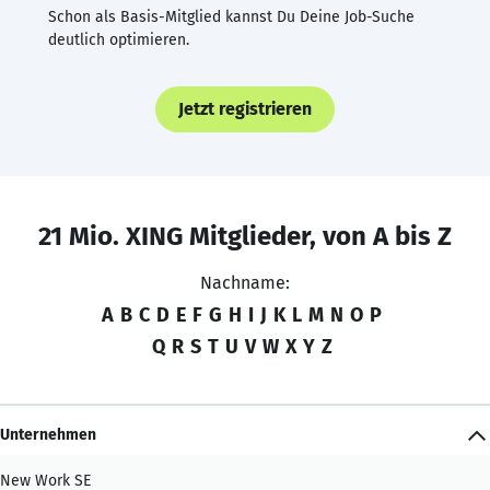
Schon als Basis-Mitglied kannst Du Deine Job-Suche
deutlich optimieren.
Jetzt registrieren
21 Mio. XING Mitglieder, von A bis Z
Nachname:
A
B
C
D
E
F
G
H
I
J
K
L
M
N
O
P
Q
R
S
T
U
V
W
X
Y
Z
Unternehmen
New Work SE