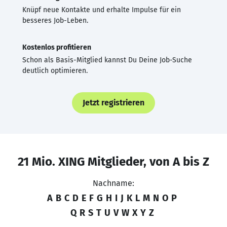
Knüpf neue Kontakte und erhalte Impulse für ein
besseres Job-Leben.
Kostenlos profitieren
Schon als Basis-Mitglied kannst Du Deine Job-Suche
deutlich optimieren.
Jetzt registrieren
21 Mio. XING Mitglieder, von A bis Z
Nachname:
A
B
C
D
E
F
G
H
I
J
K
L
M
N
O
P
Q
R
S
T
U
V
W
X
Y
Z