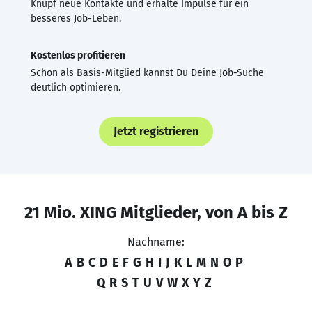
Knüpf neue Kontakte und erhalte Impulse für ein
besseres Job-Leben.
Kostenlos profitieren
Schon als Basis-Mitglied kannst Du Deine Job-Suche
deutlich optimieren.
Jetzt registrieren
21 Mio. XING Mitglieder, von A bis Z
Nachname:
A
B
C
D
E
F
G
H
I
J
K
L
M
N
O
P
Q
R
S
T
U
V
W
X
Y
Z