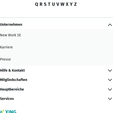
Q
R
S
T
U
V
W
X
Y
Z
Unternehmen
New Work SE
Karriere
Presse
Hilfe & Kontakt
Mitgliedschaften
Hauptbereiche
Services