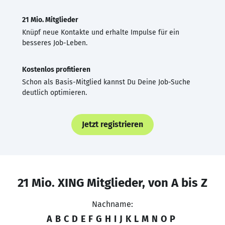
21 Mio. Mitglieder
Knüpf neue Kontakte und erhalte Impulse für ein
besseres Job-Leben.
Kostenlos profitieren
Schon als Basis-Mitglied kannst Du Deine Job-Suche
deutlich optimieren.
Jetzt registrieren
21 Mio. XING Mitglieder, von A bis Z
Nachname:
A
B
C
D
E
F
G
H
I
J
K
L
M
N
O
P