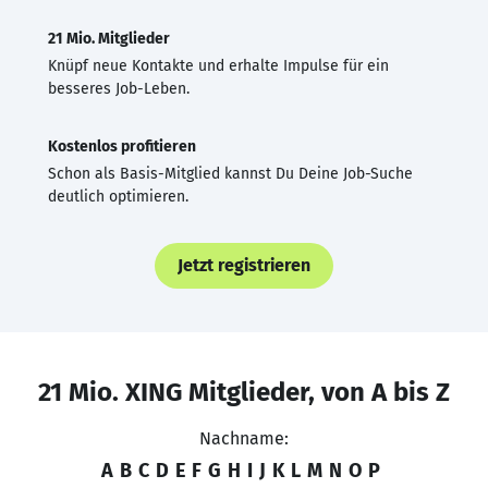
21 Mio. Mitglieder
Knüpf neue Kontakte und erhalte Impulse für ein
besseres Job-Leben.
Kostenlos profitieren
Schon als Basis-Mitglied kannst Du Deine Job-Suche
deutlich optimieren.
Jetzt registrieren
21 Mio. XING Mitglieder, von A bis Z
Nachname:
A
B
C
D
E
F
G
H
I
J
K
L
M
N
O
P