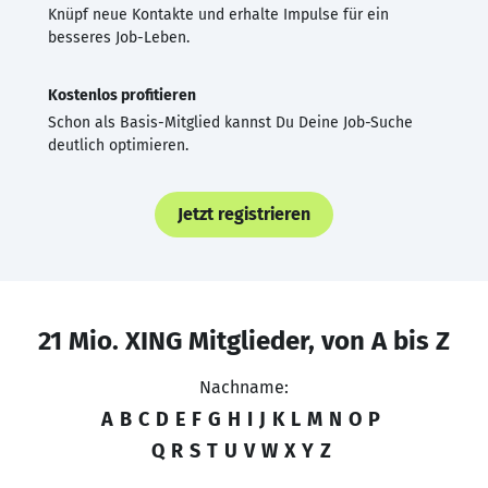
Knüpf neue Kontakte und erhalte Impulse für ein
besseres Job-Leben.
Kostenlos profitieren
Schon als Basis-Mitglied kannst Du Deine Job-Suche
deutlich optimieren.
Jetzt registrieren
21 Mio. XING Mitglieder, von A bis Z
Nachname:
A
B
C
D
E
F
G
H
I
J
K
L
M
N
O
P
Q
R
S
T
U
V
W
X
Y
Z