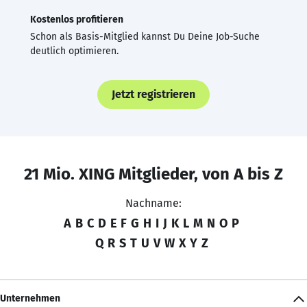
Kostenlos profitieren
Schon als Basis-Mitglied kannst Du Deine Job-Suche
deutlich optimieren.
Jetzt registrieren
21 Mio. XING Mitglieder, von A bis Z
Nachname:
A
B
C
D
E
F
G
H
I
J
K
L
M
N
O
P
Q
R
S
T
U
V
W
X
Y
Z
Unternehmen