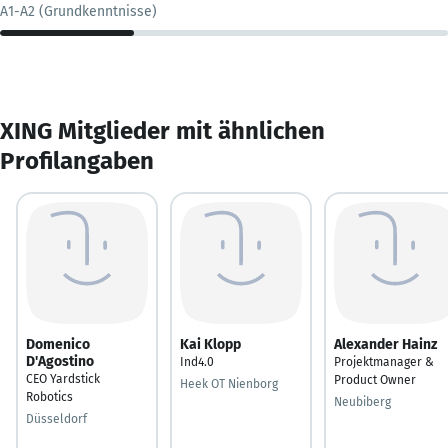
A1-A2 (Grundkenntnisse)
XING Mitglieder mit ähnlichen
Profilangaben
Domenico
Kai Klopp
Alexander Hainz
D'Agostino
Ind4.0
Projektmanager &
CEO Yardstick
Product Owner
Heek OT Nienborg
Robotics
Neubiberg
Düsseldorf