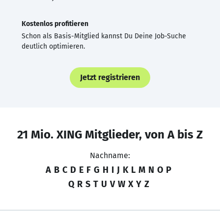
Kostenlos profitieren
Schon als Basis-Mitglied kannst Du Deine Job-Suche
deutlich optimieren.
Jetzt registrieren
21 Mio. XING Mitglieder, von A bis Z
Nachname:
A
B
C
D
E
F
G
H
I
J
K
L
M
N
O
P
Q
R
S
T
U
V
W
X
Y
Z