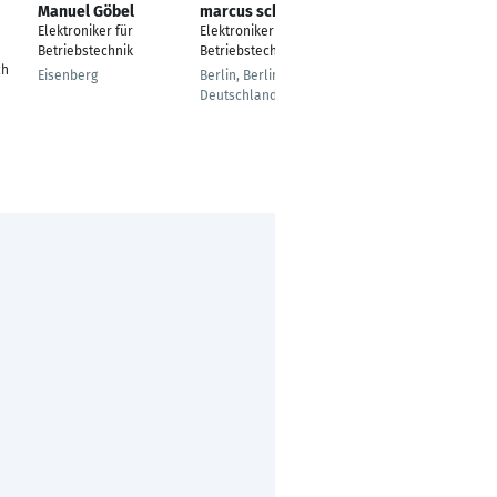
Manuel Göbel
marcus schulze
Patrik Schewior
Elektroniker für
Elektroniker für
Elektroniker für
Betriebstechnik
Betriebstechnik
Betriebstechnik
ch
Eisenberg
Berlin, Berlin,
Hamburg
Deutschland