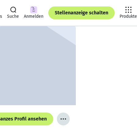
Stellenanzeige schalten
ts
Suche
Anmelden
Produkte
anzes Profil ansehen