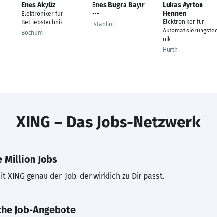
Enes Akyüz
Enes Bugra Bayır
Lukas Ayrton
Hennen
Elektroniker für
---
Elektroniker für
Betriebstechnik
Istanbul
Automatisierungste
Bochum
nik
Hürth
XING – Das Jobs-Netzwerk
 Million Jobs
t XING genau den Job, der wirklich zu Dir passt.
che Job-Angebote