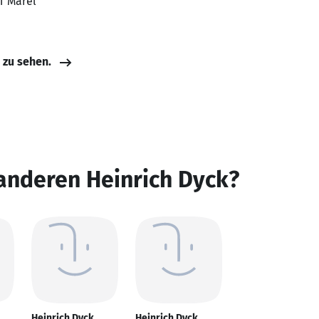
BT Marel
e zu sehen.
anderen Heinrich Dyck?
Heinrich Dyck
Heinrich Dyck