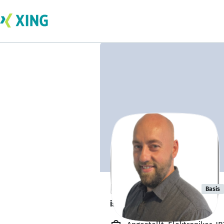
Heinrich Dyck
Basis
ist offen für Projekte. 🔎