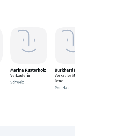
Marina Rusterholz
Burkhard Frank
Dirk Ameskamp
Verkäuferin
Verkäufer Mercedes
Technischer
Benz
Verkäufer
Schweiz
Prenzlau
Bockhorn