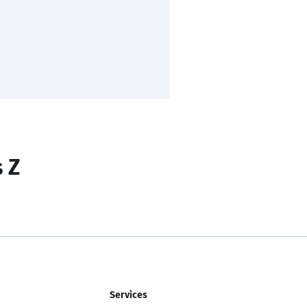
s Z
Services