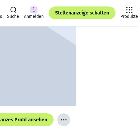
Stellenanzeige schalten
ts
Suche
Anmelden
Produkte
anzes Profil ansehen