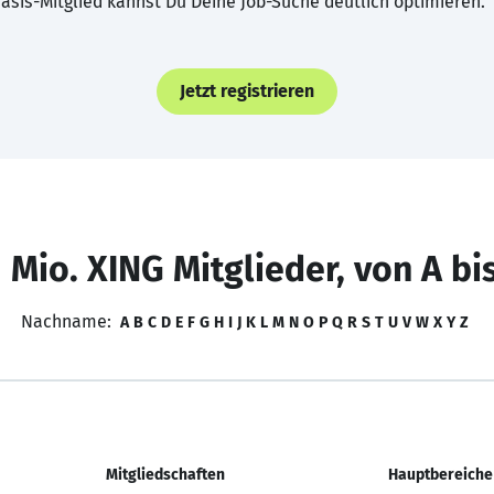
asis-Mitglied kannst Du Deine Job-Suche deutlich optimieren.
Jetzt registrieren
 Mio. XING Mitglieder, von A bi
Nachname:
A
B
C
D
E
F
G
H
I
J
K
L
M
N
O
P
Q
R
S
T
U
V
W
X
Y
Z
Mitgliedschaften
Hauptbereiche