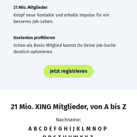
21 Mio. Mitglieder
Knüpf neue Kontakte und erhalte Impulse für ein
besseres Job-Leben.
Kostenlos profitieren
Schon als Basis-Mitglied kannst Du Deine Job-Suche
deutlich optimieren.
Jetzt registrieren
21 Mio. XING Mitglieder, von A bis Z
Nachname:
A
B
C
D
E
F
G
H
I
J
K
L
M
N
O
P