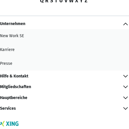
Q
R
S
T
U
V
W
X
Y
Z
Unternehmen
New Work SE
Karriere
Presse
Hilfe & Kontakt
Mitgliedschaften
Hauptbereiche
Services