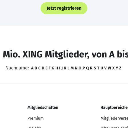
Jetzt registrieren
 Mio. XING Mitglieder, von A bi
Nachname:
A
B
C
D
E
F
G
H
I
J
K
L
M
N
O
P
Q
R
S
T
U
V
W
X
Y
Z
Mitgliedschaften
Hauptbereiche
Premium
Mitgliederverz