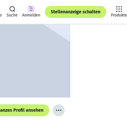
Stellenanzeige schalten
ts
Suche
Anmelden
Produkte
anzes Profil ansehen