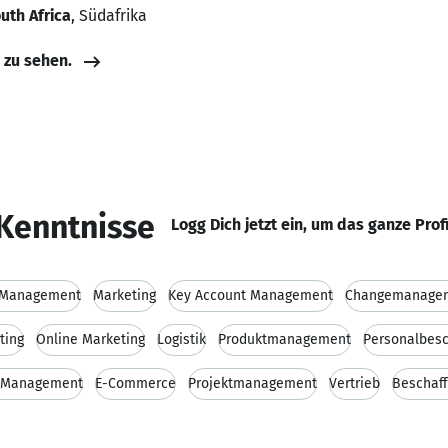
uth Africa
, Südafrika
e zu sehen.
Kenntnisse
Logg Dich jetzt ein, um das ganze Prof
 Management
Marketing
Key Account Management
Changemanage
ting
Online Marketing
Logistik
Produktmanagement
Personalbesc
p-Management
E-Commerce
Projektmanagement
Vertrieb
Beschaf