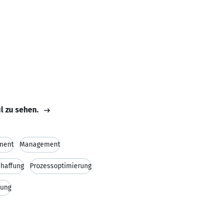
il zu sehen.
ment
Management
haffung
Prozessoptimierung
fung