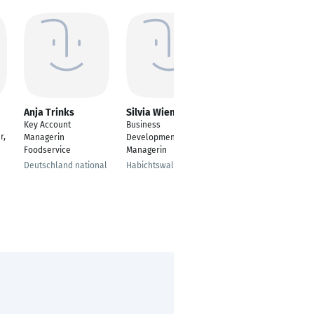
Anja Trinks
Silvia Wiener
Annika Würke
Key Account
Business
Content Manager
r,
Managerin
Development
Foodservice
Managerin
Deutschland national
Habichtswald