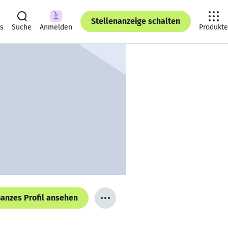
Stellenanzeige schalten
ts
Suche
Anmelden
Produkte
anzes Profil ansehen