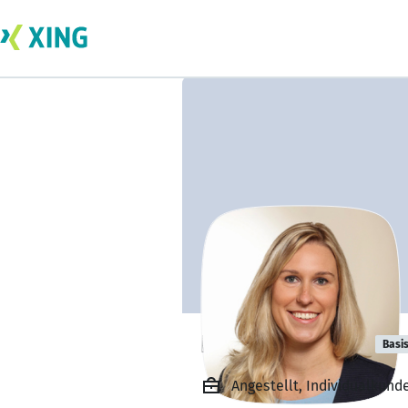
Helena Ratzke
Basi
Angestellt, Individualkun