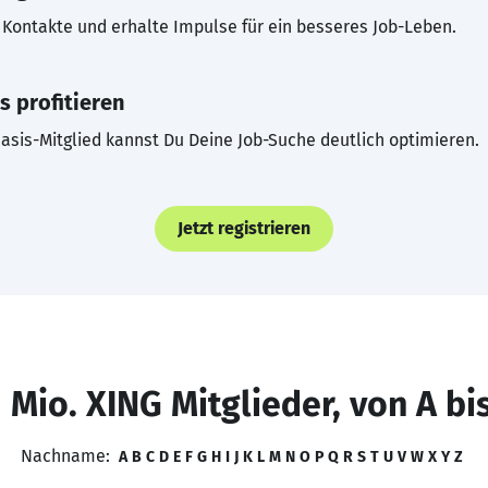
Kontakte und erhalte Impulse für ein besseres Job-Leben.
s profitieren
asis-Mitglied kannst Du Deine Job-Suche deutlich optimieren.
Jetzt registrieren
 Mio. XING Mitglieder, von A bi
Nachname:
A
B
C
D
E
F
G
H
I
J
K
L
M
N
O
P
Q
R
S
T
U
V
W
X
Y
Z