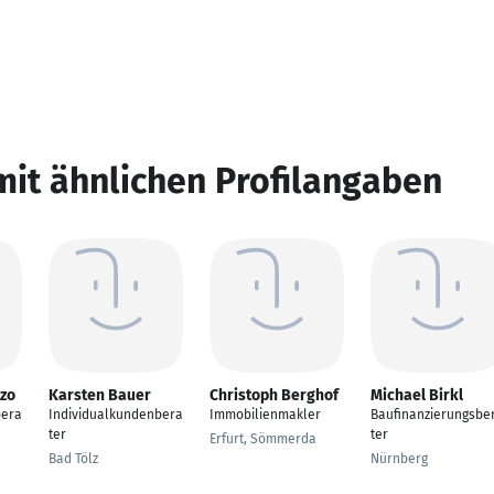
mit ähnlichen Profilangaben
izo
Karsten Bauer
Christoph Berghof
Michael Birkl
bera
Individualkundenbera
Immobilienmakler
Baufinanzierungsbe
ter
ter
Erfurt, Sömmerda
Bad Tölz
Nürnberg