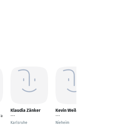
Klaudia Zänker
Kevin Weiler
Lisa Brink
ra
---
---
Individualkundenbera
terin
Karlsruhe
Nieheim
Detmold