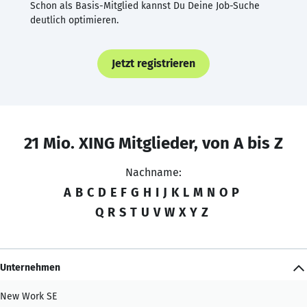
Schon als Basis-Mitglied kannst Du Deine Job-Suche
deutlich optimieren.
Jetzt registrieren
21 Mio. XING Mitglieder, von A bis Z
Nachname:
A
B
C
D
E
F
G
H
I
J
K
L
M
N
O
P
Q
R
S
T
U
V
W
X
Y
Z
Unternehmen
New Work SE