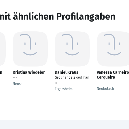
mit ähnlichen Profilangaben
nn
Kristina Wiedeler
Daniel Kraus
Vanessa Carneiro
Cerqueira
---
Großhandelskaufman
---
n
Neuss
Neubulach
Ergersheim