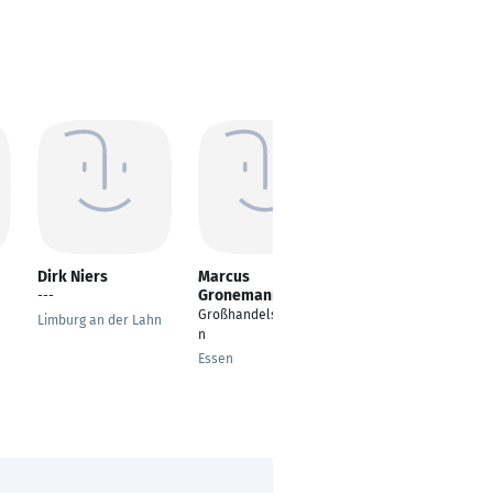
Dirk Niers
Marcus
Ruben da Cruz
Gronemann
Herold
---
Großhandelskaufman
Großhandelskaufman
Limburg an der Lahn
n
n
Essen
Isernhagen