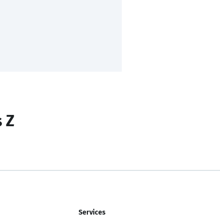
s Z
Services