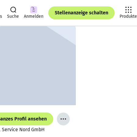
Stellenanzeige schalten
ts
Suche
Anmelden
Produkte
anzes Profil ansehen
al Service Nord GmbH