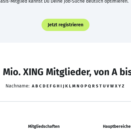
asis-Mitglied kannst Du Deine Job-Suche deutlich optimieren.
Jetzt registrieren
 Mio. XING Mitglieder, von A bi
Nachname:
A
B
C
D
E
F
G
H
I
J
K
L
M
N
O
P
Q
R
S
T
U
V
W
X
Y
Z
Mitgliedschaften
Hauptbereiche