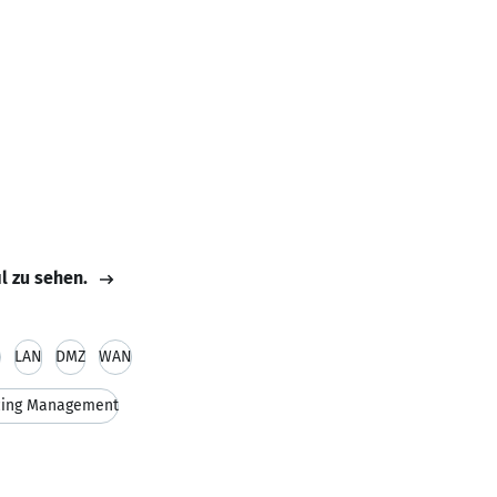
il zu sehen.
LAN
DMZ
WAN
cing Management