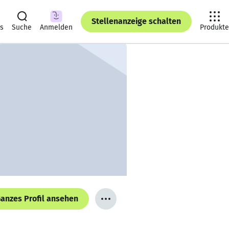
Stellenanzeige schalten
ts
Suche
Anmelden
Produkte
anzes Profil ansehen