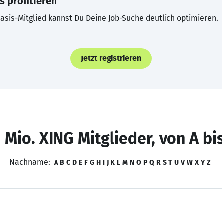
s profitieren
asis-Mitglied kannst Du Deine Job-Suche deutlich optimieren.
Jetzt registrieren
 Mio. XING Mitglieder, von A bi
Nachname:
A
B
C
D
E
F
G
H
I
J
K
L
M
N
O
P
Q
R
S
T
U
V
W
X
Y
Z