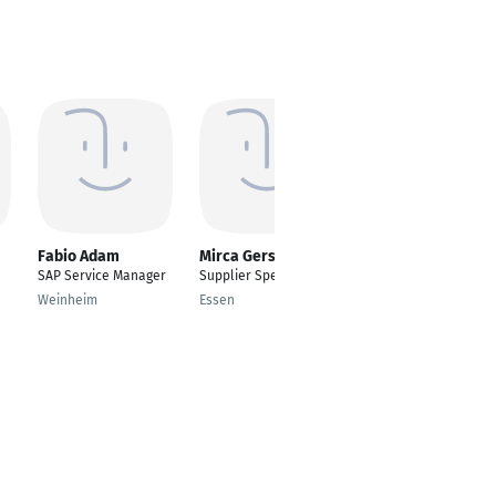
Fabio Adam
Mirca Gerstmann
Shan Hoang
SAP Service Manager
Supplier Specialist
---
Weinheim
Essen
Jena